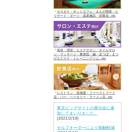
┗
カラオケ・ネットカフェ・まんが喫茶・ビ
リヤード・ダーツ・温泉施設・岩盤浴...etc
┗
美容・理容・エステサロン・ネイルサロ
ン・マッサージ・整体院・鍼・足つぼ・まつ
げエクステ・トレーニングジム...etc
┗
レストラン・居酒屋・ファーストフード
店・バー・ベーカリー・ラーメン店...etc
東京ビッグサイトの展示会に参
加してまいりました。
(2021/2/19)
セルフオーダーにより接触軽減