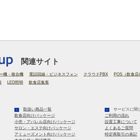
関連サイト
ー機・複合機
電話回線・ビジネスフォン
クラウドPBX
POS（飲食店
築
LED照明
飲食店集客
取扱い商品一覧
サービスに関
>
>
飲食店向けパッケージ
ご利用の流れ
小売・アパレル店向けパッケージ
設置工事について
サロン・エステ向けパッケージ
よくあるご質問
アミューズメント向けパッケージ
特定商取引の表記