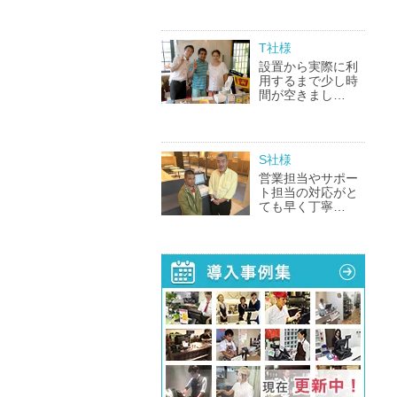
T社様
設置から実際に利
用するまで少し時
間が空きまし…
S社様
営業担当やサポー
ト担当の対応がと
ても早く丁寧…